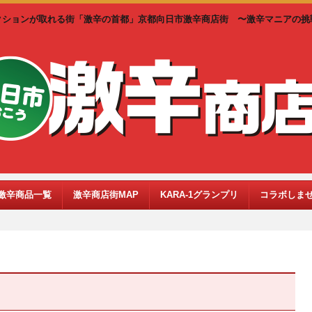
クションが取れる街「激辛の首都」京都向日市激辛商店街 〜激辛マニアの挑
激辛商品一覧
激辛商店街MAP
KARA-1グランプリ
コラボしま