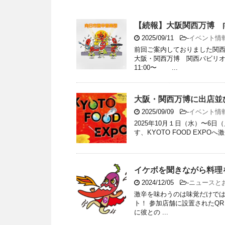
【続報】大阪関西万博 
2025/09/11
-
イベント情
前回ご案内しておりました関西
大阪・関西万博 関西パビリ
11:00〜 ...
大阪・関西万博に出店並
2025/09/09
-
イベント情
2025年10月１日（水）〜6
す、KYOTO FOOD EXPO
イケボを聞きながら料理
2024/12/05
-
ニュースと
激辛を味わうのは味覚だけでは
ト！ 参加店舗に設置されたQ
に彼との ...