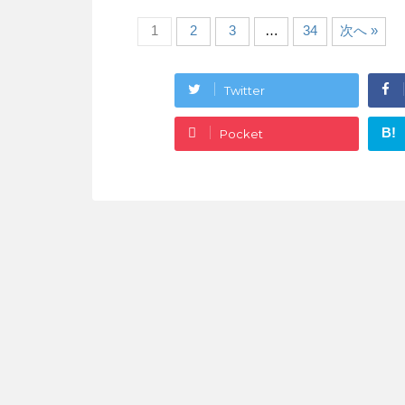
1
2
3
…
34
次へ »
Twitter
B!
Pocket