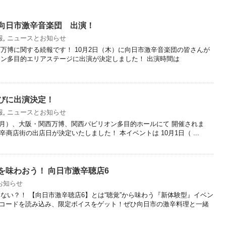
向日市激辛音楽団 出演！
報
,
ニュースとお知らせ
万博に関する続報です！ 10月2日（木）に向日市激辛音楽団の皆さんが
オン多目的エリアステージに出演が決定しました！ 出演時間は
びに出演決定！
報
,
ニュースとお知らせ
日（月）、大阪・関西万博、関西パビリオン多目的ホールにて 開催されま
へ激辛商店街の出店日が決定いたしました！ 本イベントは 10月1日（ ...
を味わおう！ 向日市激辛聴店6
お知らせ
ない？！ 【向日市激辛聴店6】とは“聴覚”から味わう『新体験型』イベン
Rコードを読み込み、限定ボイスをゲット！ぜひ向日市の激辛料理と一緒