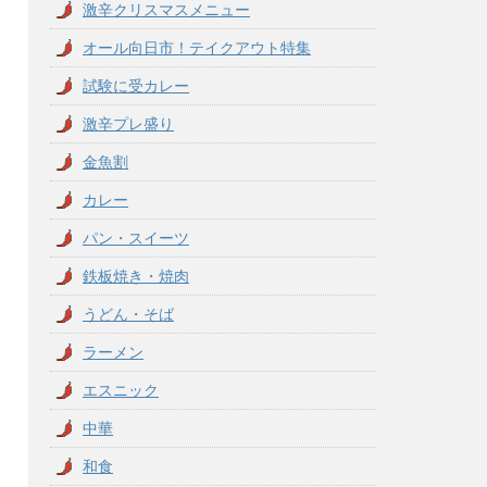
激辛クリスマスメニュー
オール向日市！テイクアウト特集
試験に受カレー
激辛プレ盛り
金魚割
カレー
パン・スイーツ
鉄板焼き・焼肉
うどん・そば
ラーメン
エスニック
中華
和食