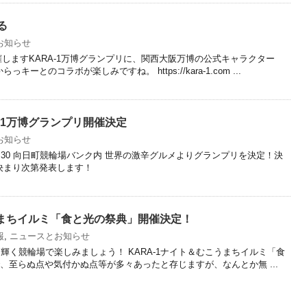
る
お知らせ
催しますKARA-1万博グランプリに、関西大阪万博の公式キャラクター
ーとのコラボが楽しみですね。 https://kara-1.com ...
-1万博グランプリ開催決定
お知らせ
00~15:30 向日町競輪場バンク内 世界の激辛グルメよりグランプリを決定！決
決まり次第発表します！
うまちイルミ「食と光の祭典」開催決定！
報
,
ニュースとお知らせ
輝く競輪場で楽しみましょう！ KARA-1ナイト＆むこうまちイルミ「食
、至らぬ点や気付かぬ点等が多々あったと存じますが、なんとか無 ...