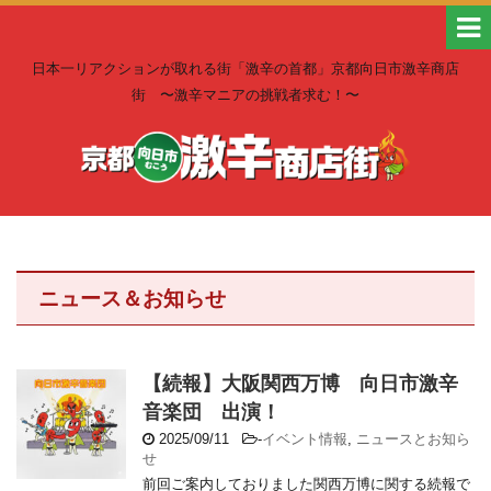
日本一リアクションが取れる街「激辛の首都」京都向日市激辛商店
街 〜激辛マニアの挑戦者求む！〜
ニュース＆お知らせ
【続報】大阪関西万博 向日市激辛
音楽団 出演！
2025/09/11
-
イベント情報
,
ニュースとお知ら
せ
前回ご案内しておりました関西万博に関する続報で