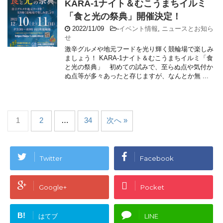
KARA-1ナイト＆むこうまちイルミ
「食と光の祭典」開催決定！
2022/11/09
-
イベント情報
,
ニュースとお知ら
せ
激辛グルメや地元フードを光り輝く競輪場で楽しみ
ましょう！ KARA-1ナイト＆むこうまちイルミ「食
と光の祭典」 初めての試みで、至らぬ点や気付か
ぬ点等が多々あったと存じますが、なんとか無 ...
1
2
…
34
次へ »
Twitter
Facebook
Google+
Pocket
B!
はてブ
LINE