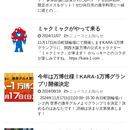
限定ボイスをゲット！ぜひ向日市の激辛料理と一緒
に彼との ...
ミャクミャクがやって来る
2024/11/07
-
ニュースとお知らせ
11月17日向日町競輪場にて開催しますKARA-1万博
グランプリに、関西大阪万博の公式キャラクター
「ミャクミャク」が来ます！ からっキーとのコラボ
が楽しみですね。 https://kara-1.com ...
今年は万博仕様！KARA-1万博グラン
プリ開催決定
2024/08/19
-
ニュースとお知らせ
2024年11月17日(日)10:00~15:30 向日町競輪場バ
ンク内 世界の激辛グルメよりグランプリを決定！決
めるのはあなたです！ 詳細は決まり次第発表しま
す！