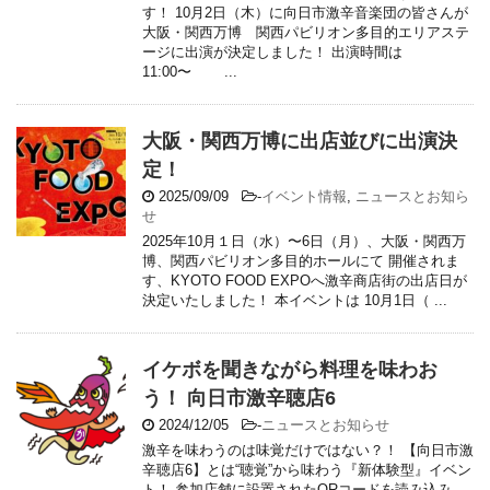
す！ 10月2日（木）に向日市激辛音楽団の皆さんが
大阪・関西万博 関西パビリオン多目的エリアステ
ージに出演が決定しました！ 出演時間は
11:00〜 ...
大阪・関西万博に出店並びに出演決
定！
2025/09/09
-
イベント情報
,
ニュースとお知ら
せ
2025年10月１日（水）〜6日（月）、大阪・関西万
博、関西パビリオン多目的ホールにて 開催されま
す、KYOTO FOOD EXPOへ激辛商店街の出店日が
決定いたしました！ 本イベントは 10月1日（ ...
イケボを聞きながら料理を味わお
う！ 向日市激辛聴店6
2024/12/05
-
ニュースとお知らせ
激辛を味わうのは味覚だけではない？！ 【向日市激
辛聴店6】とは“聴覚”から味わう『新体験型』イベン
ト！ 参加店舗に設置されたQRコードを読み込み、