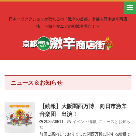
日本一リアクションが取れる街「激辛の首都」京都向日市激辛商店
街 〜激辛マニアの挑戦者求む！〜
ニュース＆お知らせ
【続報】大阪関西万博 向日市激辛
音楽団 出演！
2025/09/11
-
イベント情報
,
ニュースとお知ら
せ
前回ご案内しておりました関西万博に関する続報で