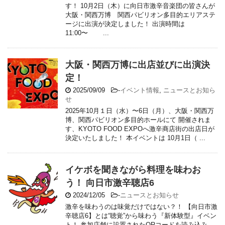
す！ 10月2日（木）に向日市激辛音楽団の皆さんが
大阪・関西万博 関西パビリオン多目的エリアステ
ージに出演が決定しました！ 出演時間は
11:00〜 ...
大阪・関西万博に出店並びに出演決
定！
2025/09/09
-
イベント情報
,
ニュースとお知ら
せ
2025年10月１日（水）〜6日（月）、大阪・関西万
博、関西パビリオン多目的ホールにて 開催されま
す、KYOTO FOOD EXPOへ激辛商店街の出店日が
決定いたしました！ 本イベントは 10月1日（ ...
イケボを聞きながら料理を味わお
う！ 向日市激辛聴店6
2024/12/05
-
ニュースとお知らせ
激辛を味わうのは味覚だけではない？！ 【向日市激
辛聴店6】とは“聴覚”から味わう『新体験型』イベン
ト！ 参加店舗に設置されたQRコードを読み込み、