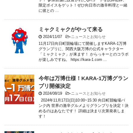
限定ボイスをゲット！ぜひ向日市の激辛料理と一緒
に彼との ...
ミャクミャクがやって来る
2024/11/07
-
ニュースとお知らせ
11月17日向日町競輪場にて開催しますKARA-1万博
グランプリに、関西大阪万博の公式キャラクター
「ミャクミャク」が来ます！ からっキーとのコラボ
が楽しみですね。 https://kara-1.com ...
今年は万博仕様！KARA-1万博グラン
プリ開催決定
2024/08/19
-
ニュースとお知らせ
2024年11月17日(日)10:00~15:30 向日町競輪場バ
ンク内 世界の激辛グルメよりグランプリを決定！決
めるのはあなたです！ 詳細は決まり次第発表しま
す！