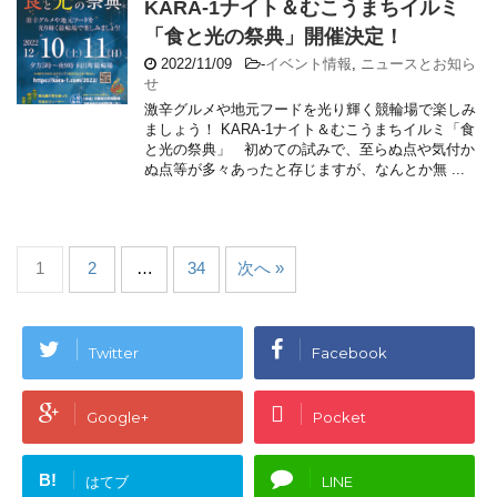
KARA-1ナイト＆むこうまちイルミ
「食と光の祭典」開催決定！
2022/11/09
-
イベント情報
,
ニュースとお知ら
せ
激辛グルメや地元フードを光り輝く競輪場で楽しみ
ましょう！ KARA-1ナイト＆むこうまちイルミ「食
と光の祭典」 初めての試みで、至らぬ点や気付か
ぬ点等が多々あったと存じますが、なんとか無 ...
1
2
…
34
次へ »
Twitter
Facebook
Google+
Pocket
B!
はてブ
LINE