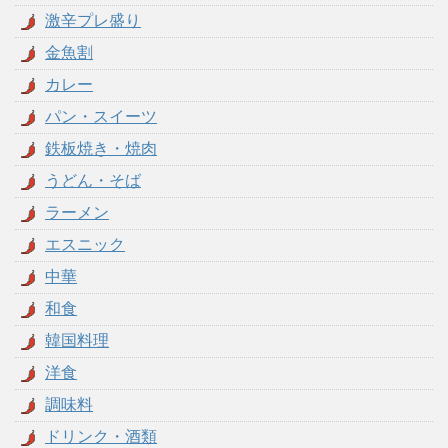
激辛プレ盛り
金魚割
カレー
パン・スイーツ
鉄板焼き・焼肉
うどん・そば
ラーメン
エスニック
中華
和食
韓国料理
洋食
調味料
ドリンク・酒類