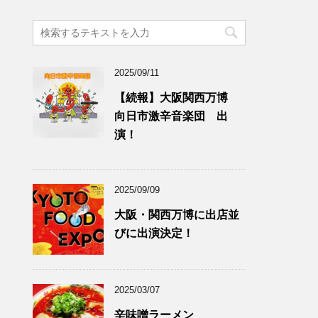
2025/09/11
【続報】大阪関西万博
向日市激辛音楽団 出
演！
2025/09/09
大阪・関西万博に出店並
びに出演決定！
2025/03/07
辛味噌ラーメン