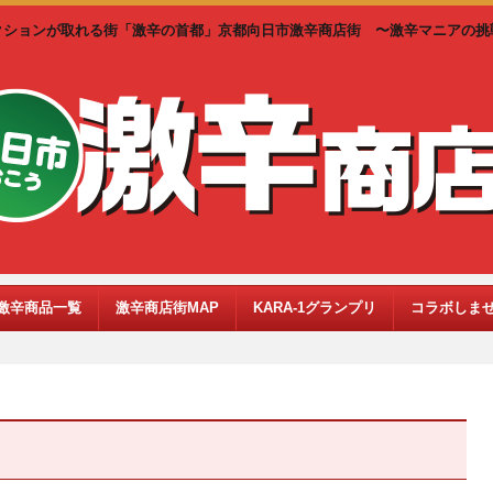
クションが取れる街「激辛の首都」京都向日市激辛商店街 〜激辛マニアの挑
激辛商品一覧
激辛商店街MAP
KARA-1グランプリ
コラボしま