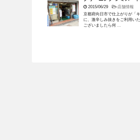
2015/06/29
-
店舗情報
京都府向日市で仕上がりが「キ
に、激辛しみ抜きをご利用い
ございましたら何 ...