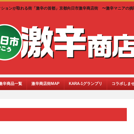
クションが取れる街「激辛の首都」京都向日市激辛商店街 〜激辛マニアの挑
激辛商品一覧
激辛商店街MAP
KARA-1グランプリ
コラボしま