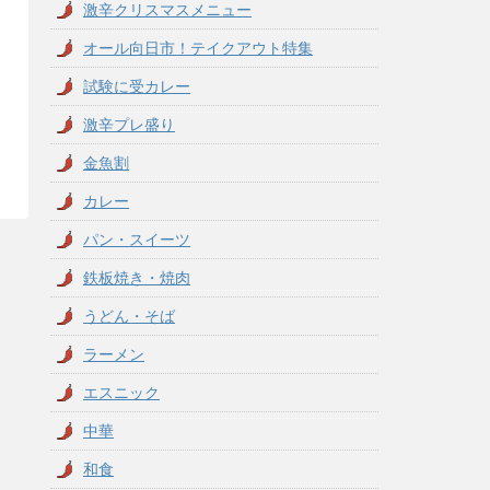
激辛クリスマスメニュー
オール向日市！テイクアウト特集
試験に受カレー
激辛プレ盛り
金魚割
カレー
パン・スイーツ
鉄板焼き・焼肉
うどん・そば
ラーメン
エスニック
中華
和食