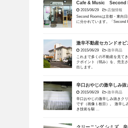
Cafe & Music Second
2015/06/29
-
店舗情報
Second Roomsは京都
に分かれています。「Second 
激辛不動産セカンドオピ
2015/06/29
-
激辛商品
これまで多くの不動産を見て
クポイント（弱み）を、売主
出します。
辛口おやじの激辛しみ抜
2015/06/29
-
激辛商品
辛口おやじの激辛しみ抜きクリ
です（画像１枚目）。 激辛し
き技術を駆 ...
クリーニング シミズ 