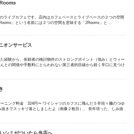
 Rooms
・東向日のライブカフェです。店内はカフェペースとライブペースの２つの空間
Rooms」という名前には２つの空間を意味する「2Rooms」と ...
ニオンサービス
きた経験から、依頼者の検討物件のストロングポイント（強み）とウィー
さんとの関係や手数料にとらわれない第三者的目線から鋭く辛口に見つけ
き
ーニング料金 324円〜 ワイシャツのカフスに飛んだ５辛坦々麺のつゆ
み抜きでスッキリ落としましたよ（画像２枚目）。 長年培った、しみ抜
辛いシミがついたら当店へ