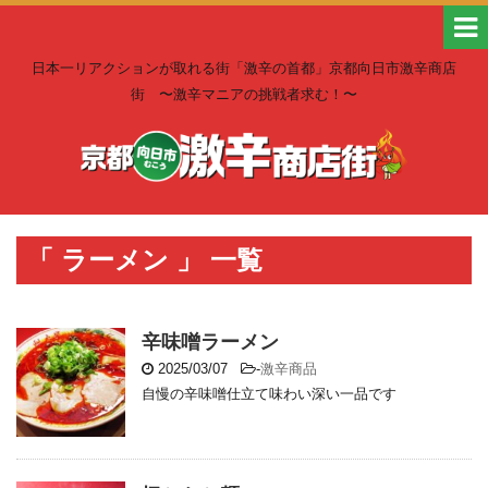
日本一リアクションが取れる街「激辛の首都」京都向日市激辛商店
街 〜激辛マニアの挑戦者求む！〜
「 ラーメン 」 一覧
辛味噌ラーメン
2025/03/07
-
激辛商品
自慢の辛味噌仕立て味わい深い一品です