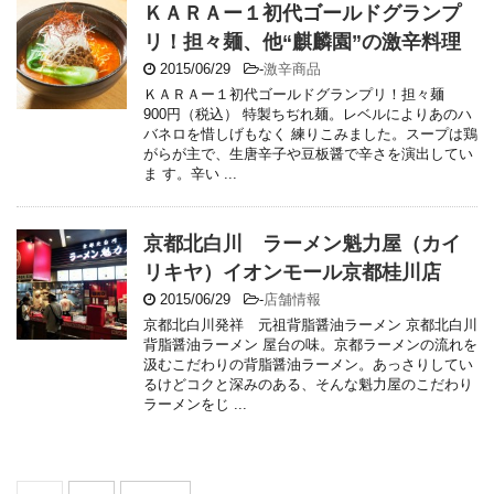
ＫＡＲＡー１初代ゴールドグランプ
リ！担々麺、他“麒麟園”の激辛料理
2015/06/29
-
激辛商品
ＫＡＲＡー１初代ゴールドグランプリ！担々麺
900円（税込） 特製ちぢれ麺。レベルによりあのハ
バネロを惜しげもなく 練りこみました。スープは鶏
がらが主で、生唐辛子や豆板醤で辛さを演出してい
ま す。辛い ...
京都北白川 ラーメン魁力屋（カイ
リキヤ）イオンモール京都桂川店
2015/06/29
-
店舗情報
京都北白川発祥 元祖背脂醤油ラーメン 京都北白川
背脂醤油ラーメン 屋台の味。京都ラーメンの流れを
汲むこだわりの背脂醤油ラーメン。あっさりしてい
るけどコクと深みのある、そんな魁力屋のこだわり
ラーメンをじ ...