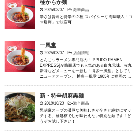
極からか麺
2025/03/07
-
激辛商品
辛さは普通と特辛の２種 スパイシーな肉味噌入「ゴ
マ爆弾」で味変可
一風堂
2025/03/07
-
店舗情報
とんこつラーメン専門店の「IPPUDO RAMEN
EXPRESS]が路面店でも人気のある白丸元味、赤丸
新味などメニューを一新し「博多一風堂」としてリ
ニューアオープン。 博多一風堂 1985年に福岡の ...
新・特辛胡麻黒麺
2018/10/23
-
激辛商品
黒胡麻スープの濃厚な美味しさが辛さと絶妙にマッ
チする、麺処楠でしか味わえない特別な麺です！ど
うぞお試し下さい！