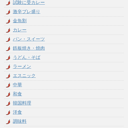
試験に受カレー
激辛プレ盛り
金魚割
カレー
パン・スイーツ
鉄板焼き・焼肉
うどん・そば
ラーメン
エスニック
中華
和食
韓国料理
洋食
調味料