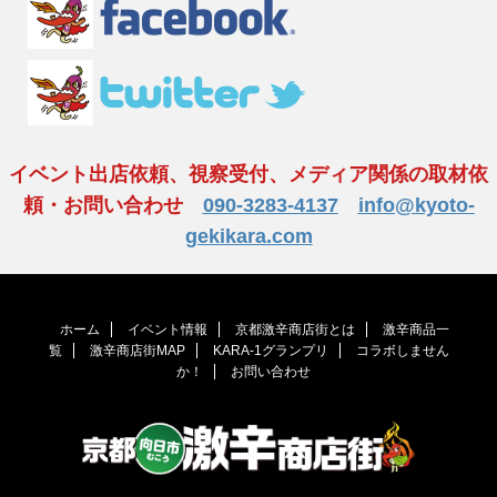
イベント出店依頼、視察受付、メディア関係の取材依
頼・お問い合わせ
090-3283-4137
info@kyoto-
gekikara.com
ホーム
イベント情報
京都激辛商店街とは
激辛商品一
覧
激辛商店街MAP
KARA-1グランプリ
コラボしません
か！
お問い合わせ