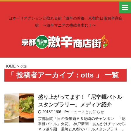
日本一リアクションが取れる街「激辛の首都」京都向日市激辛商店
街 〜激辛マニアの挑戦者求む！〜
HOME
>
otts
「 投稿者アーカイブ：otts 」 一覧
盛り上がってます！「尼辛麺バトル
スタンプラリー」メディア紹介
2018/11/06
-
ニュースとお知らせ
京都新聞「日の激辛麺ＶＳ尼崎のチャンポン 「尼
辛麺バトル」火花」 神戸新聞「あんかけチャンポン
ＶＳ激辛麺 尼崎と京都でバトルスタンプラリー」