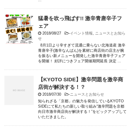
猛暑を吹っ飛ばす!! 激辛青唐辛子フ
ェア
2018/08/27
-
イベント情報
,
ニュースとお知ら
せ
8月1日より辛すぎて流通に乗らない北海道産 激辛
青唐辛子(激辛なんばん)を素材に商店街の店主が腕
を振るい新メニューを開発した激辛青唐辛子フェア
を開催！ 好評につきフェア開催期間延長 決定 ...
【KYOTO SIDE】激辛問題を激辛商
店街が解決する！？
2018/07/30
-
ニュースとお知らせ
知られざる「京都」の魅力を発信しているKYOTO
SIDEにて私たちの新しい取り組み“激辛問題を京都
向日市激辛商店街が解決する！”をピックアップして
いただきました。