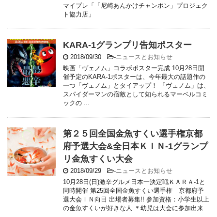
マイプレ「「尼崎あんかけチャンポン」プロジェク
ト協力店」
KARA-1グランプリ告知ポスター
2018/09/30
-
ニュースとお知らせ
映画「ヴェノム」コラボポスター完成 10月28日開
催予定のKARA-1ポスターは、今年最大の話題作の
一つ「ヴェノム」とタイアップ！ 「ヴェノム」は、
スパイダーマンの宿敵として知られるマーベルコミ
ックの ...
第２５回全国金魚すくい選手権京都
府予選大会&全日本ＫＩＮ-1グランプ
リ金魚すくい大会
2018/09/29
-
ニュースとお知らせ
10月28日(日)激辛グルメ日本一決定戦ＫＡＲＡ-1と
同時開催 第25回全国金魚すくい選手権 京都府予
選大会ＩＮ向日 出場者募集!! 参加資格：小学生以上
の金魚すくいが好きな人 ＊幼児は大会に参加出来
...