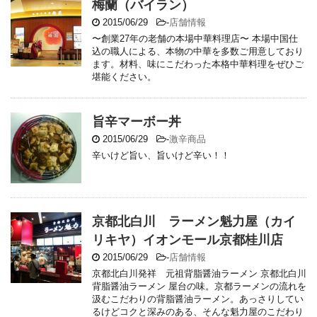
梅蘭（バイラン）
2015/06/29
-
店舗情報
〜創業27年の老舗の本場中華料理店〜 本場中国仕
込の職人による、本物の中華を多数ご用意しており
ます。材料、味にこだわった本格中華料理をぜひご
堪能ください。
旨辛マーボー丼
2015/06/29
-
激辛商品
辛いけど旨い、旨いけど辛い！！
京都北白川 ラーメン魁力屋（カイ
リキヤ）イオンモール京都桂川店
2015/06/29
-
店舗情報
京都北白川発祥 元祖背脂醤油ラーメン 京都北白川
背脂醤油ラーメン 屋台の味。京都ラーメンの流れを
汲むこだわりの背脂醤油ラーメン。あっさりしてい
るけどコクと深みのある、そんな魁力屋のこだわり