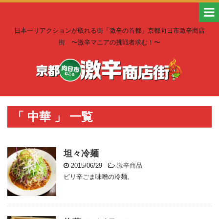
日本一リアクションが取れる街「激辛の首都」京都向日市激辛商店
街 〜激辛マニアの挑戦者求む！〜
「 中華 」 一覧
坦々冷麺
2015/06/29
-
激辛商品
ピリ辛ごま味噌の冷麺。