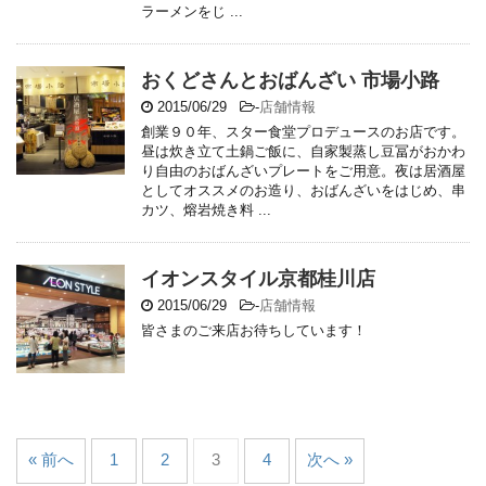
ラーメンをじ ...
おくどさんとおばんざい 市場小路
2015/06/29
-
店舗情報
創業９０年、スター食堂プロデュースのお店です。
昼は炊き立て土鍋ご飯に、自家製蒸し豆冨がおかわ
り自由のおばんざいプレートをご用意。夜は居酒屋
としてオススメのお造り、おばんざいをはじめ、串
カツ、熔岩焼き料 ...
イオンスタイル京都桂川店
2015/06/29
-
店舗情報
皆さまのご来店お待ちしています！
« 前へ
1
2
3
4
次へ »