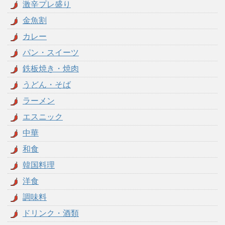
激辛プレ盛り
金魚割
カレー
パン・スイーツ
鉄板焼き・焼肉
うどん・そば
ラーメン
エスニック
中華
和食
韓国料理
洋食
調味料
ドリンク・酒類