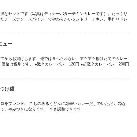
お得なセットです（写真はディナーバターチキンカレーです）。たっぷり
いたチーズナン、スパイシーでやわらかいタンドリーチキン、手作りドレ
ニュー
いてからお揚げします。他では食べられない、アツアツ揚げたてのカレー
価格は税別です。 ●激辛カレーパン 120円 ●超激辛カレーパン 200円
ーつけ麺
ロをブレンド。 こしのあるうどんに激辛いカレーだしでいただく 粋な
て、やみつきになります！ 辛さ調整できます！