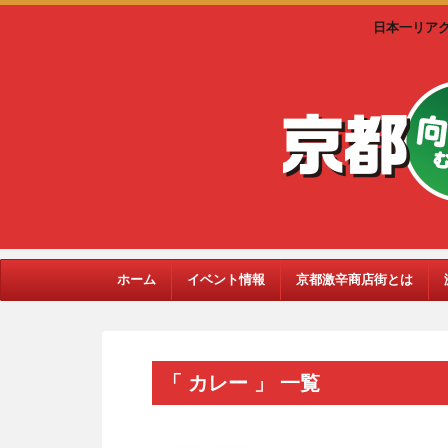
日本一リア
ホーム
イベント情報
京都激辛商店街とは
「 カレー 」 一覧