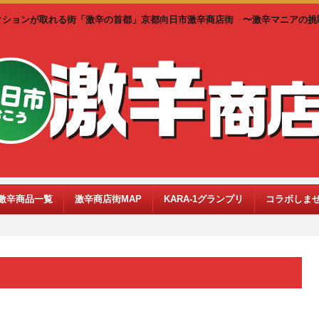
クションが取れる街「激辛の首都」京都向日市激辛商店街 〜激辛マニアの挑
激辛商品一覧
激辛商店街MAP
KARA-1グランプリ
コラボしま