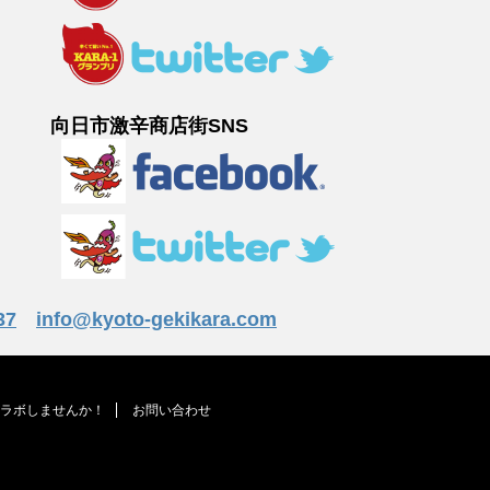
向日市激辛商店街SNS
37
info@kyoto-gekikara.com
ラボしませんか！
お問い合わせ