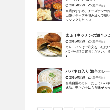
2015/06/29
-
激辛商品
当店おすすめ、チーズナンの
山盛りチーズを包み込んで焼
ッシングをたっぷ ...
まぁ’sキッチンの激辛メ
2015/06/29
-
激辛商品
カレーパンはご注文をいただ
パンをぜひご賞味ください。 ※
● ...
ハバネロ入り 激辛カレ
2015/06/29
-
激辛商品
当店自慢のカレーだしにハバネ
逸品。辛さの中にも旨味があっ