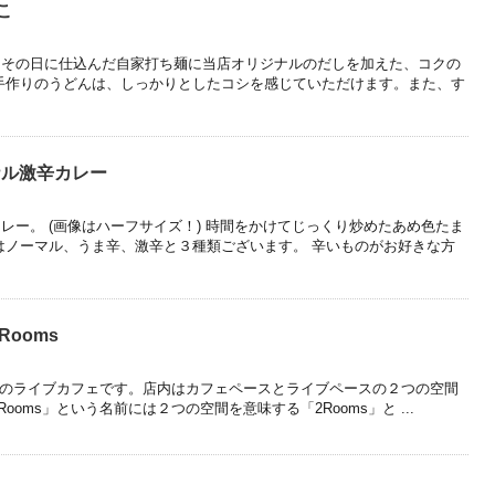
こ
日その日に仕込んだ自家打ち麺に当店オリジナルのだしを加えた、コクの
手作りのうどんは、しっかりとしたコシを感じていただけます。また、す
ジナル激辛カレー
レー。 (画像はハーフサイズ！) 時間をかけてじっくり炒めたあめ色たま
はノーマル、うま辛、激辛と３種類ございます。 辛いものがお好きな方
 Rooms
・東向日のライブカフェです。店内はカフェペースとライブペースの２つの空間
Rooms」という名前には２つの空間を意味する「2Rooms」と ...