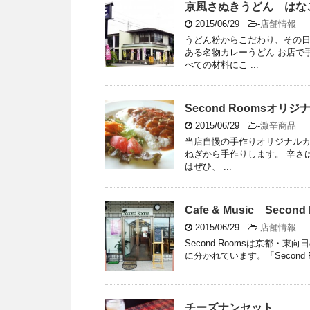
京風さぬきうどん はな
2015/06/29
-
店舗情報
うどん粉からこだわり、その
ある名物カレーうどん お店で
べての材料にこ ...
Second Roomsオリ
2015/06/29
-
激辛商品
当店自慢の手作りオリジナルカ
ねぎから手作りします。 辛さ
はぜひ、 ...
Cafe & Music Second
2015/06/29
-
店舗情報
Second Roomsは京都
に分かれています。「Second 
チーズナンセット