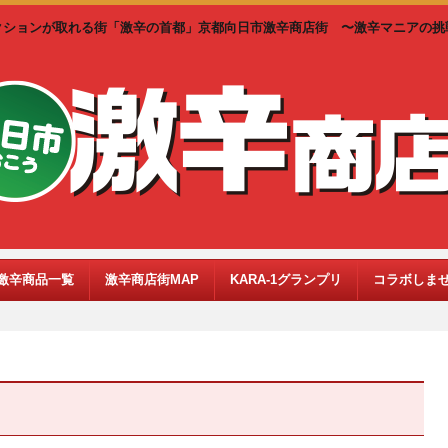
クションが取れる街「激辛の首都」京都向日市激辛商店街 〜激辛マニアの挑
激辛商品一覧
激辛商店街MAP
KARA-1グランプリ
コラボしま