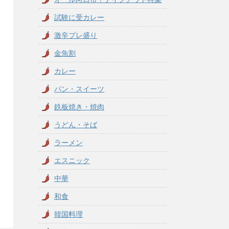
試験に受カレー
激辛プレ盛り
金魚割
カレー
パン・スイーツ
鉄板焼き・焼肉
うどん・そば
ラーメン
エスニック
中華
和食
韓国料理