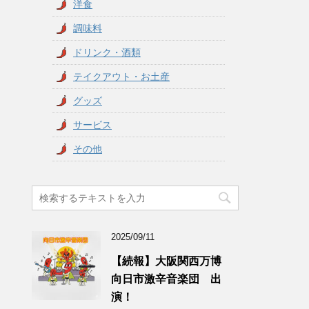
洋食
調味料
ドリンク・酒類
テイクアウト・お土産
グッズ
サービス
その他
2025/09/11
【続報】大阪関西万博
向日市激辛音楽団 出
演！