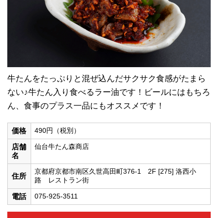
牛たんをたっぷりと混ぜ込んだサクサク食感がたまら
ない♪牛たん入り食べるラー油です！ビールにはもちろ
ん、食事のプラス一品にもオススメです！
価格
490円（税別）
店舗
仙台牛たん森商店
名
京都府京都市南区久世高田町376-1 2F [275] 洛西小
住所
路 レストラン街
電話
075-925-3511