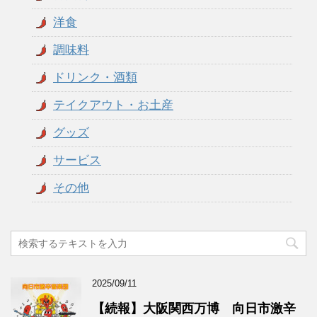
洋食
調味料
ドリンク・酒類
テイクアウト・お土産
グッズ
サービス
その他
2025/09/11
【続報】大阪関西万博 向日市激辛