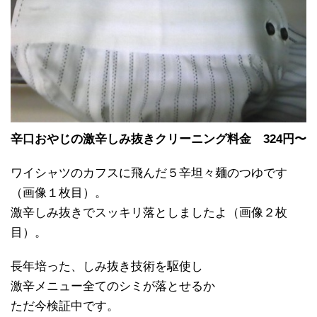
辛口おやじの激辛しみ抜き
クリーニング料金 324円〜
ワイシャツのカフスに飛んだ５辛坦々麺のつゆです
（画像１枚目）。
激辛しみ抜きでスッキリ落としましたよ（画像２枚
目）。
長年培った、しみ抜き技術を駆使し
激辛メニュー全てのシミが落とせるか
ただ今検証中です。