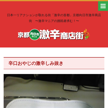
日本一リアクションが取れる街「激辛の首都」京都向日市激辛商店
街 〜激辛マニアの挑戦者求む！〜
辛口おやじの激辛しみ抜き