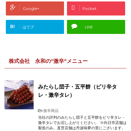
OK
Do you own this website?
Google+
Pocket
B!
はてブ
LINE
株式会社 永和の”激辛”メニュー
みたらし団子・五平餅（ピリ辛タ
レ・激辛タレ）
-
激辛商品
当社の評判のみたらし団子と五平餅をピリ辛タレ・
激辛タレでお召し上がりください。 ※向日市店舗は
製造のみ。直営店舗は丹波味夢の里にございます。