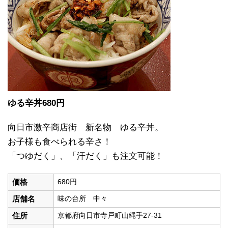
ゆる辛丼680
円
向日市激辛商店街 新名物 ゆる辛丼。
お子様も食べられる辛さ！
「つゆだく」、「汗だく」も注文可能！
価格
680円
店舗名
味の台所 中々
住所
京都府向日市寺戸町山縄手27-31