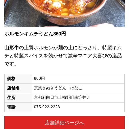
ホルモンキムチうどん
860円
山形牛の上質ホルモンが麺の上にどっさり。特製キム
チと特製スパイスを効かせて激辛マニア大喜びの逸品
です。
価格
860円
店舗名
京風さぬきうどん はなこ
住所
京都府向日市上植野町南淀井8
電話
075-922-2223
店舗詳細ページへ