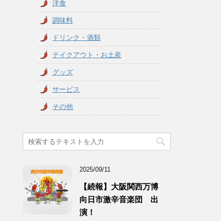
洋食
調味料
ドリンク・酒類
テイクアウト・お土産
グッズ
サービス
その他
2025/09/11
【続報】大阪関西万博
向日市激辛音楽団 出
演！