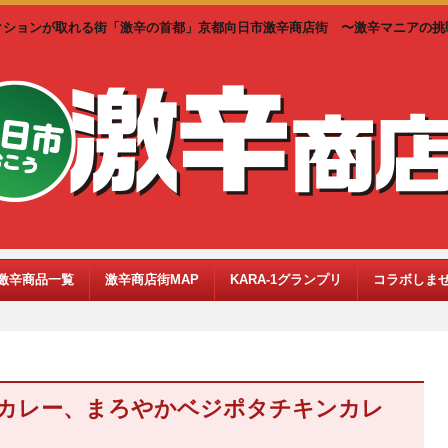
クションが取れる街「激辛の首都」京都向日市激辛商店街 〜激辛マニアの挑
激辛商品一覧
激辛商店街MAP
KARA-1グランプリ
コラボしま
カレー、まろやかベジポタチキンカレ