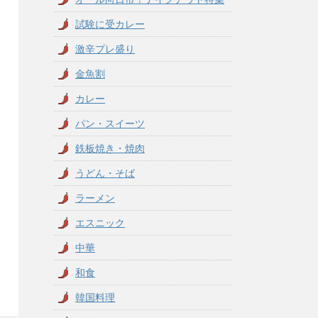
試験に受カレー
激辛プレ盛り
金魚割
カレー
パン・スイーツ
鉄板焼き・焼肉
うどん・そば
ラーメン
エスニック
中華
和食
韓国料理