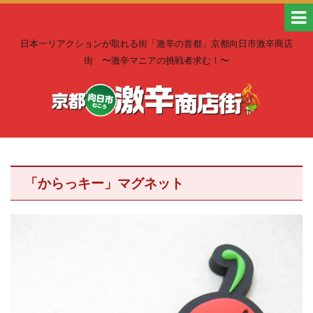
日本一リアクションが取れる街「激辛の首都」京都向日市激辛商店
街 〜激辛マニアの挑戦者求む！〜
「からっキー」マグネット