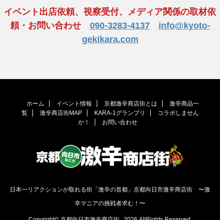
イベント出店依頼、視察受付、メディア関係の取材依
頼・お問い合わせ
090-3283-4137
info@kyoto-
gekikara.com
ホーム
イベント情報
京都激辛商店街とは
激辛商品一
覧
激辛商店街MAP
KARA-1グランプリ
コラボしません
か！
お問い合わせ
日本一リアクションが取れる街「激辛の首都」京都向日市激辛商店街 〜激
辛マニアの挑戦者求む！〜
Copyright© 京都向日市激辛商店街 , 2026 AllRights Reserved.