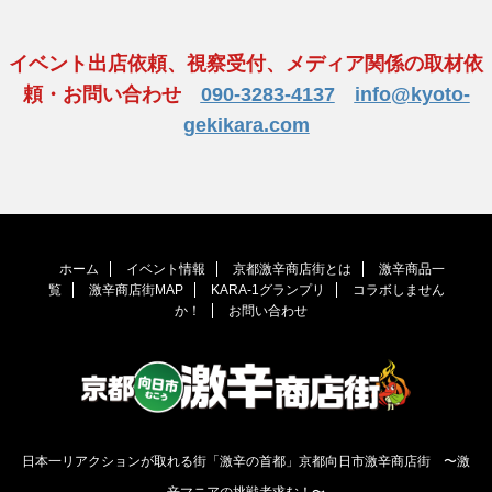
イベント出店依頼、視察受付、メディア関係の取材依
頼・お問い合わせ
090-3283-4137
info@kyoto-
gekikara.com
ホーム
イベント情報
京都激辛商店街とは
激辛商品一
覧
激辛商店街MAP
KARA-1グランプリ
コラボしません
か！
お問い合わせ
日本一リアクションが取れる街「激辛の首都」京都向日市激辛商店街 〜激
辛マニアの挑戦者求む！〜