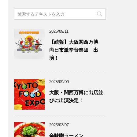
2025/09/11
【続報】大阪関西万博
向日市激辛音楽団 出
演！
2025/09/09
大阪・関西万博に出店並
びに出演決定！
2025/03/07
辛味噌ラーメン