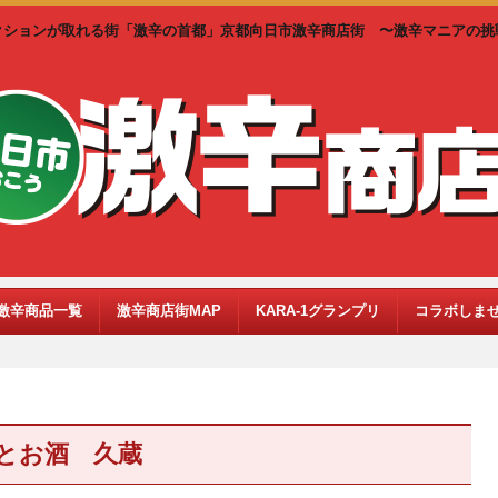
クションが取れる街「激辛の首都」京都向日市激辛商店街 〜激辛マニアの挑
激辛商品一覧
激辛商店街MAP
KARA-1グランプリ
コラボしま
とお酒 久蔵