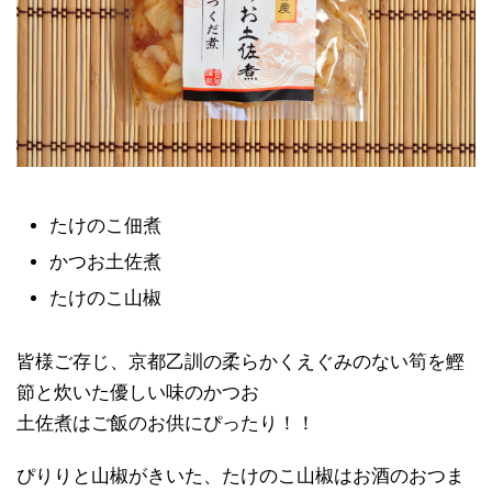
たけのこ佃煮
かつお土佐煮
たけのこ山椒
皆様ご存じ、京都乙訓の柔らかくえぐみのない筍を鰹
節と炊い
た優しい味のかつお
土佐煮はご飯のお供にぴったり！！
ぴりりと山椒がきいた、たけのこ山椒はお酒のおつま