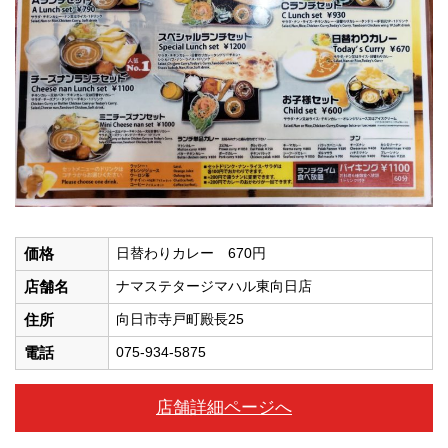
価格
日替わりカレー 670円
店舗名
ナマステタージマハル東向日店
住所
向日市寺戸町殿長25
電話
075-934-5875
店舗詳細ページへ