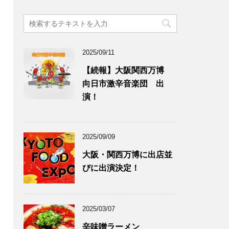
2025/09/11
【続報】大阪関西万博
向日市激辛音楽団 出
演！
2025/09/09
大阪・関西万博に出店並
びに出演決定！
2025/03/07
辛味噌ラーメン