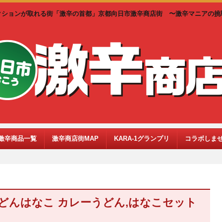
クションが取れる街「激辛の首都」京都向日市激辛商店街 〜激辛マニアの挑
激辛商品一覧
激辛商店街MAP
KARA-1グランプリ
コラボしま
どんはなこ カレーうどん,はなこセット