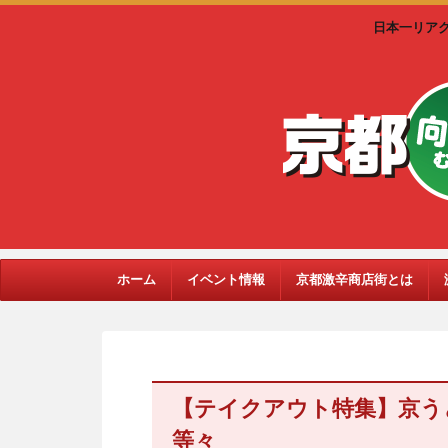
日本一リア
ホーム
イベント情報
京都激辛商店街とは
【テイクアウト特集】京う
等々