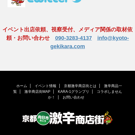
イベント出店依頼、視察受付、メディア関係の取材依
頼・お問い合わせ
090-3283-4137
info@kyoto-
gekikara.com
ホーム
イベント情報
京都激辛商店街とは
激辛商品一
覧
激辛商店街MAP
KARA-1グランプリ
コラボしません
か！
お問い合わせ