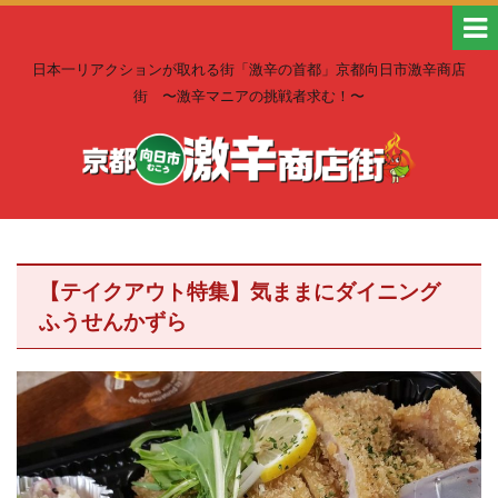
日本一リアクションが取れる街「激辛の首都」京都向日市激辛商店
街 〜激辛マニアの挑戦者求む！〜
【テイクアウト特集】気ままにダイニング
ふうせんかずら