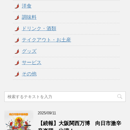
洋食
調味料
ドリンク・酒類
テイクアウト・お土産
グッズ
サービス
その他
2025/09/11
【続報】大阪関西万博 向日市激辛