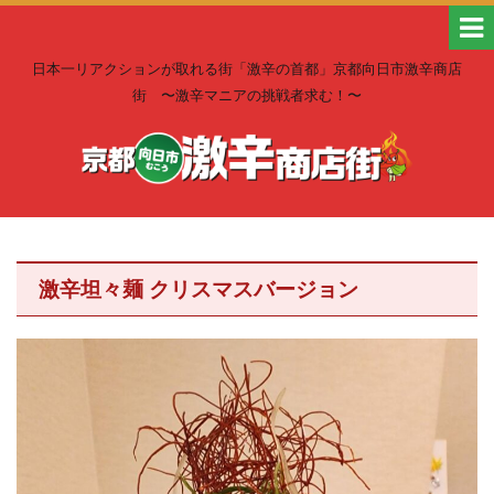
日本一リアクションが取れる街「激辛の首都」京都向日市激辛商店
街 〜激辛マニアの挑戦者求む！〜
激辛坦々麺 クリスマスバージョン