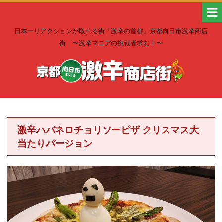
日本一リアクションが取れる街「激辛の首都」京都向日市激辛商店
街 〜激辛マニアの挑戦者求む！〜
激辛ハバネロチョリソーピザ クリスマス大
当たりバージョン