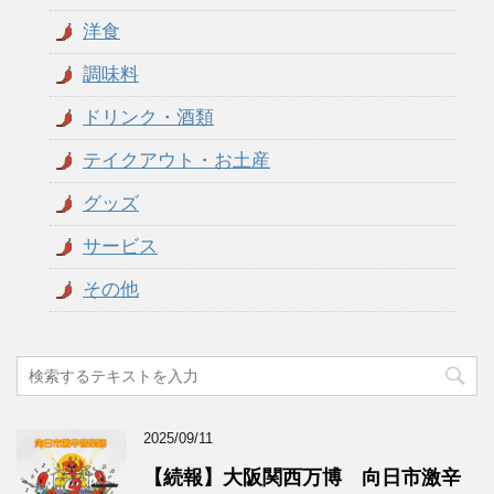
洋食
調味料
ドリンク・酒類
テイクアウト・お土産
グッズ
サービス
その他
2025/09/11
【続報】大阪関西万博 向日市激辛