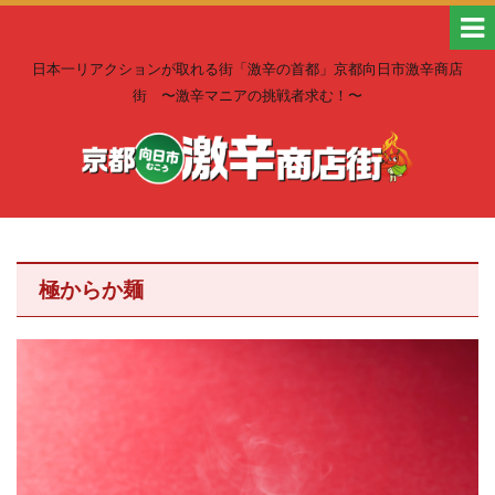
日本一リアクションが取れる街「激辛の首都」京都向日市激辛商店
街 〜激辛マニアの挑戦者求む！〜
極からか麺