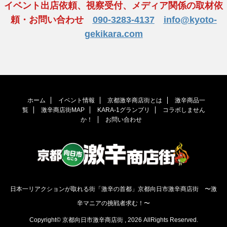
イベント出店依頼、視察受付、メディア関係の取材依
頼・お問い合わせ
090-3283-4137
info@kyoto-
gekikara.com
ホーム
イベント情報
京都激辛商店街とは
激辛商品一
覧
激辛商店街MAP
KARA-1グランプリ
コラボしません
か！
お問い合わせ
日本一リアクションが取れる街「激辛の首都」京都向日市激辛商店街 〜激
辛マニアの挑戦者求む！〜
Copyright© 京都向日市激辛商店街 , 2026 AllRights Reserved.