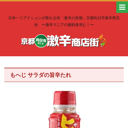
日本一リアクションが取れる街「激辛の首都」京都向日市激辛商店
街 〜激辛マニアの挑戦者求む！〜
もへじ サラダの旨辛たれ