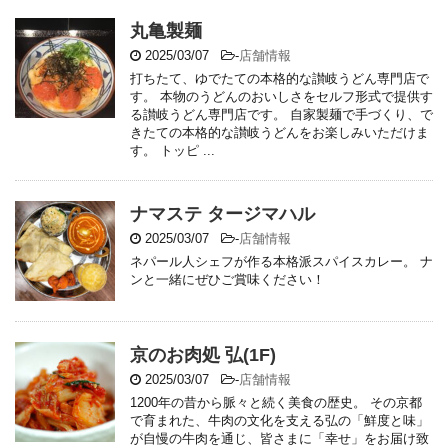
丸亀製麺
2025/03/07
-
店舗情報
打ちたて、ゆでたての本格的な讃岐うどん専門店で
す。 本物のうどんのおいしさをセルフ形式で提供す
る讃岐うどん専門店です。 自家製麺で手づくり、で
きたての本格的な讃岐うどんをお楽しみいただけま
す。 トッピ ...
ナマステ タージマハル
2025/03/07
-
店舗情報
ネパール人シェフが作る本格派スパイスカレー。 ナ
ンと一緒にぜひご賞味ください！
京のお肉処 弘(1F)
2025/03/07
-
店舗情報
1200年の昔から脈々と続く美食の歴史。 その京都
で育まれた、牛肉の文化を支える弘の「鮮度と味」
が自慢の牛肉を通じ、皆さまに「幸せ」をお届け致