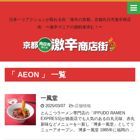
日本一リアクションが取れる街「激辛の首都」京都向日市激辛商店
街 〜激辛マニアの挑戦者求む！〜
「 AEON 」 一覧
一風堂
2025/03/07
-
店舗情報
とんこつラーメン専門店の「IPPUDO RAMEN
EXPRESS]が路面店でも人気のある白丸元味、赤丸
新味などメニューを一新し「博多一風堂」としてリ
ニューアオープン。 博多一風堂 1985年に福岡の ...