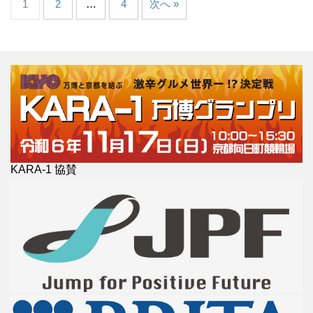
1
2
…
4
次へ »
KARA-1 協賛