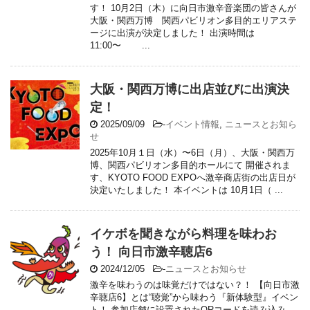
す！ 10月2日（木）に向日市激辛音楽団の皆さんが
大阪・関西万博 関西パビリオン多目的エリアステ
ージに出演が決定しました！ 出演時間は
11:00〜 ...
大阪・関西万博に出店並びに出演決
定！
2025/09/09
-
イベント情報
,
ニュースとお知ら
せ
2025年10月１日（水）〜6日（月）、大阪・関西万
博、関西パビリオン多目的ホールにて 開催されま
す、KYOTO FOOD EXPOへ激辛商店街の出店日が
決定いたしました！ 本イベントは 10月1日（ ...
イケボを聞きながら料理を味わお
う！ 向日市激辛聴店6
2024/12/05
-
ニュースとお知らせ
激辛を味わうのは味覚だけではない？！ 【向日市激
辛聴店6】とは“聴覚”から味わう『新体験型』イベン
ト！ 参加店舗に設置されたQRコードを読み込み、