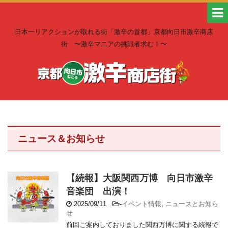
日本一リアクションが取れる街「激辛の首都」京都向日市激辛商店
街 〜激辛マニアの挑戦者求む！〜
ニュース＆お知らせ
【続報】大阪関西万博 向日市激辛
音楽団 出演！
2025/09/11
-
イベント情報
,
ニュースとお知ら
せ
前回ご案内しておりました関西万博に関する続報で