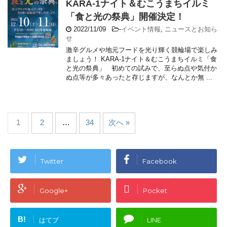
KARA-1ナイト＆むこうまちイルミ
「食と光の祭典」開催決定！
2022/11/09
-
イベント情報
,
ニュースとお知ら
せ
激辛グルメや地元フードを光り輝く競輪場で楽しみ
ましょう！ KARA-1ナイト＆むこうまちイルミ「食
と光の祭典」 初めての試みで、至らぬ点や気付か
ぬ点等が多々あったと存じますが、なんとか無 ...
1
2
…
34
次へ »
Twitter
Facebook
Google+
Pocket
B!
はてブ
LINE