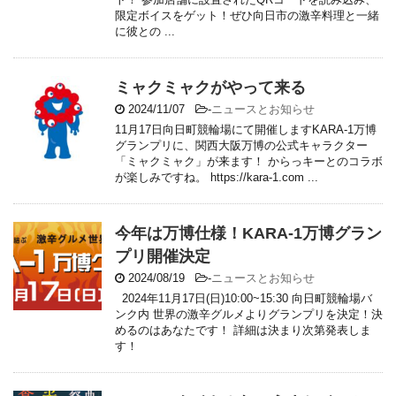
限定ボイスをゲット！ぜひ向日市の激辛料理と一緒
に彼との ...
ミャクミャクがやって来る
2024/11/07
-
ニュースとお知らせ
11月17日向日町競輪場にて開催しますKARA-1万博
グランプリに、関西大阪万博の公式キャラクター
「ミャクミャク」が来ます！ からっキーとのコラボ
が楽しみですね。 https://kara-1.com ...
今年は万博仕様！KARA-1万博グラン
プリ開催決定
2024/08/19
-
ニュースとお知らせ
2024年11月17日(日)10:00~15:30 向日町競輪場バ
ンク内 世界の激辛グルメよりグランプリを決定！決
めるのはあなたです！ 詳細は決まり次第発表しま
す！