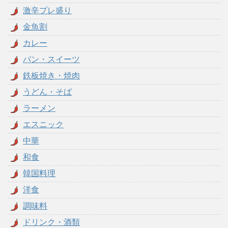
激辛プレ盛り
金魚割
カレー
パン・スイーツ
鉄板焼き・焼肉
うどん・そば
ラーメン
エスニック
中華
和食
韓国料理
洋食
調味料
ドリンク・酒類