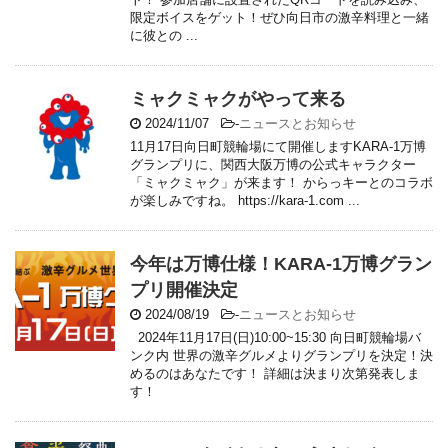
限定ボイスをゲット！ぜひ向日市の激辛料理と一緒
に彼との ...
ミャクミャクがやって来る
2024/11/07
-
ニュースとお知らせ
11月17日向日町競輪場にて開催しますKARA-1万博
グランプリに、関西大阪万博の公式キャラクター
「ミャクミャク」が来ます！ からっキーとのコラボ
が楽しみですね。 https://kara-1.com ...
今年は万博仕様！KARA-1万博グラン
プリ開催決定
2024/08/19
-
ニュースとお知らせ
2024年11月17日(日)10:00~15:30 向日町競輪場バ
ンク内 世界の激辛グルメよりグランプリを決定！決
めるのはあなたです！ 詳細は決まり次第発表しま
す！