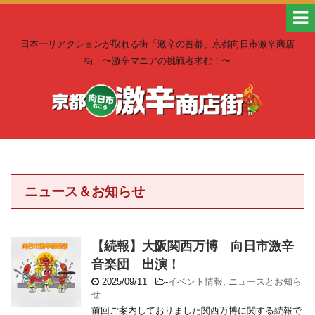
日本一リアクションが取れる街「激辛の首都」京都向日市激辛商店
街 〜激辛マニアの挑戦者求む！〜
ニュース＆お知らせ
【続報】大阪関西万博 向日市激辛
音楽団 出演！
2025/09/11
-
イベント情報
,
ニュースとお知ら
せ
前回ご案内しておりました関西万博に関する続報で