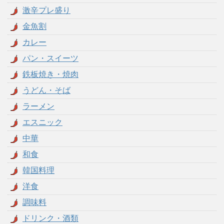
激辛プレ盛り
金魚割
カレー
パン・スイーツ
鉄板焼き・焼肉
うどん・そば
ラーメン
エスニック
中華
和食
韓国料理
洋食
調味料
ドリンク・酒類