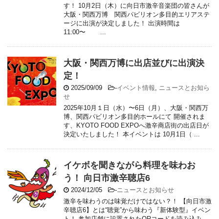
す！ 10月2日（木）に向日市激辛音楽団の皆さんが
大阪・関西万博 関西パビリオン多目的エリアステ
ージに出演が決定しました！ 出演時間は
11:00〜 ...
大阪・関西万博に出店並びに出演決
定！
2025/09/09
-
イベント情報
,
ニュースとお知ら
せ
2025年10月１日（水）〜6日（月）、大阪・関西万
博、関西パビリオン多目的ホールにて 開催されま
す、KYOTO FOOD EXPOへ激辛商店街の出店日が
決定いたしました！ 本イベントは 10月1日（ ...
イケボを聞きながら料理を味わお
う！ 向日市激辛聴店6
2024/12/05
-
ニュースとお知らせ
激辛を味わうのは味覚だけではない？！ 【向日市激
辛聴店6】とは“聴覚”から味わう『新体験型』イベン
ト！ 参加店舗に設置されたQRコードを読み込み、