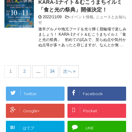
KARA-1ナイト＆むこうまちイルミ
「食と光の祭典」開催決定！
2022/11/09
-
イベント情報
,
ニュースとお知ら
せ
激辛グルメや地元フードを光り輝く競輪場で楽しみ
ましょう！ KARA-1ナイト＆むこうまちイルミ「食
と光の祭典」 初めての試みで、至らぬ点や気付か
ぬ点等が多々あったと存じますが、なんとか無 ...
1
2
…
34
次へ »
Twitter
Facebook
Google+
Pocket
B!
はてブ
LINE