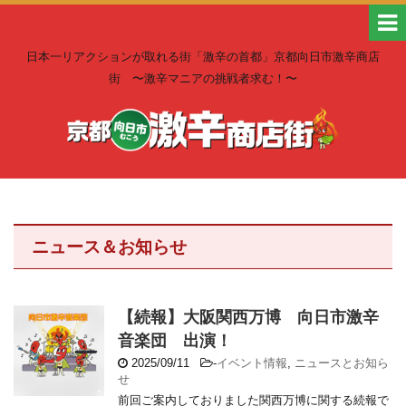
日本一リアクションが取れる街「激辛の首都」京都向日市激辛商店
街 〜激辛マニアの挑戦者求む！〜
ニュース＆お知らせ
【続報】大阪関西万博 向日市激辛
音楽団 出演！
2025/09/11
-
イベント情報
,
ニュースとお知ら
せ
前回ご案内しておりました関西万博に関する続報で