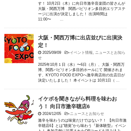
す！ 10月2日（木）に向日市激辛音楽団の皆さんが
大阪・関西万博 関西パビリオン多目的エリアステ
ージに出演が決定しました！ 出演時間は
11:00〜 ...
大阪・関西万博に出店並びに出演決
定！
2025/09/09
-
イベント情報
,
ニュースとお知ら
せ
2025年10月１日（水）〜6日（月）、大阪・関西万
博、関西パビリオン多目的ホールにて 開催されま
す、KYOTO FOOD EXPOへ激辛商店街の出店日が
決定いたしました！ 本イベントは 10月1日（ ...
イケボを聞きながら料理を味わお
う！ 向日市激辛聴店6
2024/12/05
-
ニュースとお知らせ
激辛を味わうのは味覚だけではない？！ 【向日市激
辛聴店6】とは“聴覚”から味わう『新体験型』イベン
ト！ 参加店舗に設置されたQRコードを読み込み、