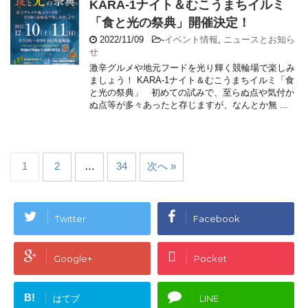
KARA-1ナイト＆むこうまちイルミ
「食と光の祭典」開催決定！
2022/11/09
-
イベント情報
,
ニュースとお知ら
せ
激辛グルメや地元フードを光り輝く競輪場で楽しみ
ましょう！ KARA-1ナイト＆むこうまちイルミ「食
と光の祭典」 初めての試みで、至らぬ点や気付か
ぬ点等が多々あったと存じますが、なんとか無 ...
1
2
…
34
次へ »
Twitter
Facebook
Google+
Pocket
B!
はてブ
LINE