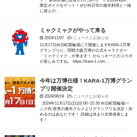
限定ボイスをゲット！ぜひ向日市の激辛料理と一緒
に彼との ...
ミャクミャクがやって来る
2024/11/07
-
ニュースとお知らせ
11月17日向日町競輪場にて開催しますKARA-1万博
グランプリに、関西大阪万博の公式キャラクター
「ミャクミャク」が来ます！ からっキーとのコラボ
が楽しみですね。 https://kara-1.com ...
今年は万博仕様！KARA-1万博グラン
プリ開催決定
2024/08/19
-
ニュースとお知らせ
2024年11月17日(日)10:00~15:30 向日町競輪場バ
ンク内 世界の激辛グルメよりグランプリを決定！決
めるのはあなたです！ 詳細は決まり次第発表しま
す！