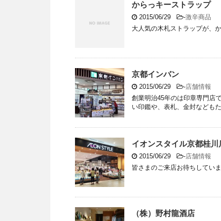
からっキーストラップ
2015/06/29
-
激辛商品
大人気の木札ストラップが、
京都インバン
2015/06/29
-
店舗情報
創業明治45年のは印章専門店
い印鑑や、表札、金封なども
イオンスタイル京都桂川
2015/06/29
-
店舗情報
皆さまのご来店お待ちしてい
（株）野村龍酒店