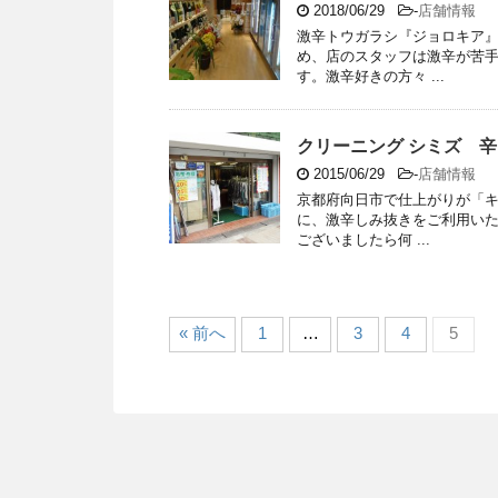
2018/06/29
-
店舗情報
激辛トウガラシ『ジョロキア
め、店のスタッフは激辛が苦
す。激辛好きの方々 ...
クリーニング シミズ 
2015/06/29
-
店舗情報
京都府向日市で仕上がりが「キ
に、激辛しみ抜きをご利用い
ございましたら何 ...
« 前へ
1
…
3
4
5