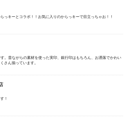
からっキーとコラボ！！お気に入りのからっキーで目立っちゃお！！
です。昔ながらの素材を使った実印、銀行印はもちろん、お洒落でかわい
たくさん揃っています。
店
ます！