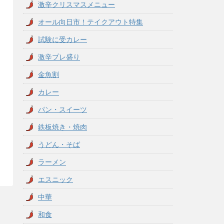
激辛クリスマスメニュー
オール向日市！テイクアウト特集
試験に受カレー
激辛プレ盛り
金魚割
カレー
パン・スイーツ
鉄板焼き・焼肉
うどん・そば
ラーメン
エスニック
中華
和食