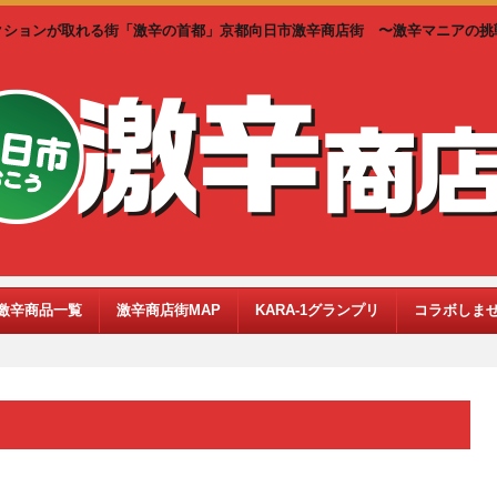
クションが取れる街「激辛の首都」京都向日市激辛商店街 〜激辛マニアの挑
激辛商品一覧
激辛商店街MAP
KARA-1グランプリ
コラボしま