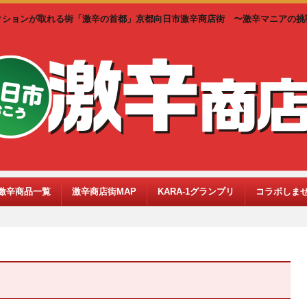
クションが取れる街「激辛の首都」京都向日市激辛商店街 〜激辛マニアの挑
激辛商品一覧
激辛商店街MAP
KARA-1グランプリ
コラボしま