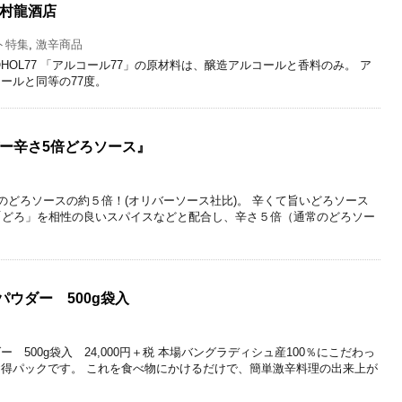
野村龍酒店
ト特集
,
激辛商品
OHOL77 「アルコール77」の原材料は、醸造アルコールと香料のみ。 ア
ールと同等の77度。
バー辛さ5倍どろソース』
常のどろソースの約５倍！(オリバーソース社比)。 辛くて旨いどろソース
。 「どろ」を相性の良いスパイスなどと配合し、辛さ５倍（通常のどろソー
ウダー 500g袋入
500g袋入 24,000円＋税 本場バングラディシュ産100％にこだわっ
得パックです。 これを食べ物にかけるだけで、簡単激辛料理の出来上が