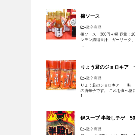
篠ソース
-
激辛商品
篠ソース 380円＋税 容量：
レモン濃縮果汁、ガーリック、
...
りょう君のジョロキア 
-
激辛商品
りょう君のジョロキア 一味 1
の唐辛子です。 これを食べ物
1 ...
鍋スープ 半殺しチゲ 50
-
激辛商品