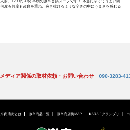
（2人前）1200円＋税 本物の激辛旨鍋スープです！ 本当に辛くてうまい鍋
、何度も何度も改良を重ね、突き抜けるような辛さの中にうまさを感じる
、メディア関係の取材依頼・お問い合わせ
090-3283-41
激辛商店街とは
激辛商品一覧
激辛商店街MAP
KARA-1グランプリ
コ