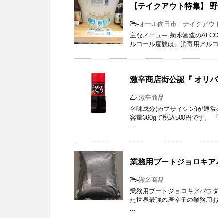
【テイクアウト特集】 
-
オール向日市！テイクアウ
主なメニュー 菊水酒造のALC
ルコール度数は、消毒用アルコ
激辛商店街公認『 オリ
-
激辛商品
辛味成分(カプサイシン)が通
容量360gで税込500円です
...
業務用ブートジョロキアパ
-
激辛商品
業務用ブートジョロキアパウダー 
た世界最強の唐辛子の業務用お
...