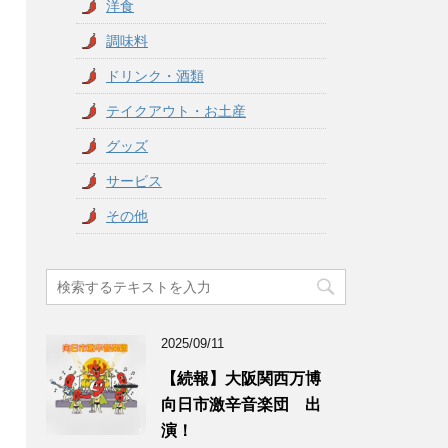
洋食
調味料
ドリンク・酒類
テイクアウト・お土産
グッズ
サービス
その他
2025/09/11
【続報】大阪関西万博
向日市激辛音楽団 出
演！