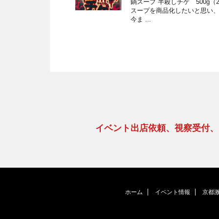
鍋スープ 半殺しチゲ 500g
スープを商品化したいと思い
今ま ...
イベント出店依頼、視察受付
ホーム
イベント情報
京都