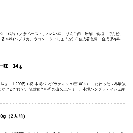
100ml 成分：人参ペースト、ハバネロ、りんご酢、米酢、食塩、でん粉、
 香辛料(パプリカ、ウコン、タイしょうが) ※合成着色料・合成保存料・
一味 14ｇ
4ｇ 1,200円＋税 本場バングラディシュ産100％にこだわった世界最強
にかけるだけで、簡単激辛料理の出来上がりー。本場バングラディシュ産
0g（2人前）