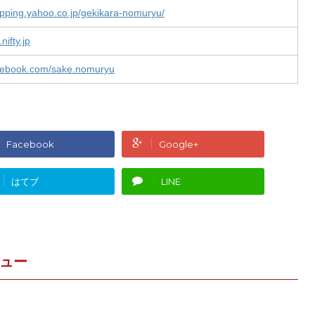
hopping.yahoo.co.jp/gekikara-nomuryu/
ifty.jp
acebook.com/sake.nomuryu
 load Google Maps correctly.
Facebook
Google+
OK
s website?
はてブ
LINE
ニュー