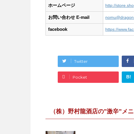
ホームページ
http://store.s
お問い合わせ E-mail
nomu@dragon.n
facebook
https://www.f
This page can't
Twitter
Do you own thi
B!
Pocket
（株）野村龍酒店の”激辛”メ