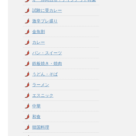
試験に受カレー
激辛プレ盛り
金魚割
カレー
パン・スイーツ
鉄板焼き・焼肉
うどん・そば
ラーメン
エスニック
中華
和食
韓国料理