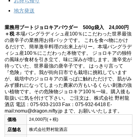
お持ち帰り
地方発送
業務用ブートジョロキアパウダー 500g袋入
24,000円
＋税
本場バングラディシュ産100％にこだわった世界最強
の唐辛子の業務用お得パックです。 これを食べ物にかけ
るだけで、簡単激辛料理の出来上がりー。本場バングラデ
ィシュ産100％にこだわった本物です。 ジョロキアの独特
の風味が食材を引き立て、味に深みが増します。激辛党が
待っていた、世界最強の唐辛子です。 はっきり言って
『危険』です。我が街向日市でも栽培に挑戦しています
が、栽培中のジョロキアの葉っぱに触れただけで、肌がみ
みず腫れになってしまった農家の方もいるくらい刺激の強
い植物です。その危険物ジョロキア100％一味。購入後も
取扱いに気を付けて下さい。 ご注文は、株式会社 野村龍
酒店 電話：075-933-2103 Fax：075-932-6418 E-
mail:nomu@dragon.nifty.jp まで、お願いいたします。
価格
24,000円(＋税)
店舗名
株式会社野村龍酒店