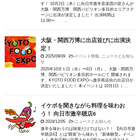
す！ 10月2日（木）に向日市激辛音楽団の皆さんが
大阪・関西万博 関西パビリオン多目的エリアステ
ージに出演が決定しました！ 出演時間は
11:00〜 ...
大阪・関西万博に出店並びに出演決
定！
2025/09/09
-
イベント情報
,
ニュースとお知ら
せ
2025年10月１日（水）〜6日（月）、大阪・関西万
博、関西パビリオン多目的ホールにて 開催されま
す、KYOTO FOOD EXPOへ激辛商店街の出店日が
決定いたしました！ 本イベントは 10月1日（ ...
イケボを聞きながら料理を味わお
う！ 向日市激辛聴店6
2024/12/05
-
ニュースとお知らせ
激辛を味わうのは味覚だけではない？！ 【向日市激
辛聴店6】とは“聴覚”から味わう『新体験型』イベン
ト！ 参加店舗に設置されたQRコードを読み込み、