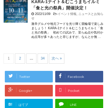
KARA-1ナイト＆むこうまちイルミ
「食と光の祭典」開催決定！
2022/11/09
-
イベント情報
,
ニュースとお知ら
せ
激辛グルメや地元フードを光り輝く競輪場で楽しみ
ましょう！ KARA-1ナイト＆むこうまちイルミ「食
と光の祭典」 初めての試みで、至らぬ点や気付か
ぬ点等が多々あったと存じますが、なんとか無 ...
1
2
…
34
次へ »
Twitter
Facebook
Google+
Pocket
B!
はてブ
LINE