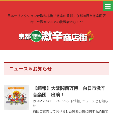
日本一リアクションが取れる街「激辛の首都」京都向日市激辛商店
街 〜激辛マニアの挑戦者求む！〜
ニュース＆お知らせ
【続報】大阪関西万博 向日市激辛
音楽団 出演！
2025/09/11
-
イベント情報
,
ニュースとお知ら
せ
前回ご案内しておりました関西万博に関する続報で