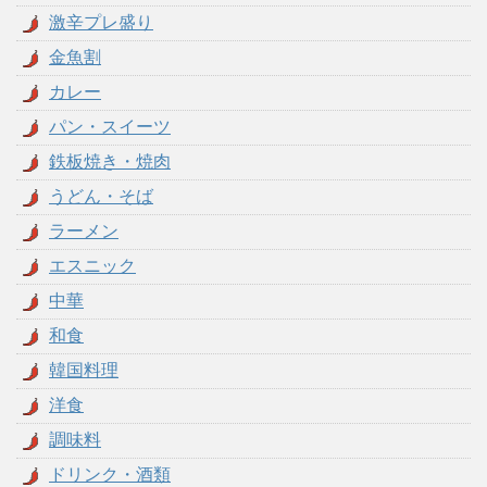
激辛プレ盛り
金魚割
カレー
パン・スイーツ
鉄板焼き・焼肉
うどん・そば
ラーメン
エスニック
中華
和食
韓国料理
洋食
調味料
ドリンク・酒類