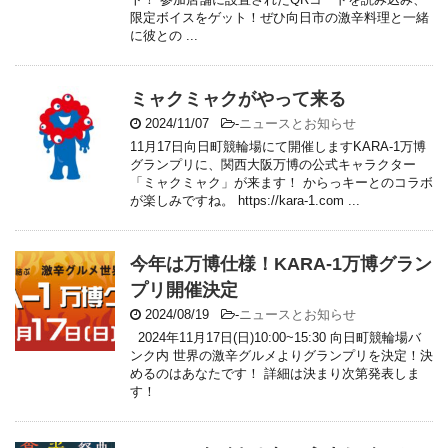
限定ボイスをゲット！ぜひ向日市の激辛料理と一緒
に彼との ...
ミャクミャクがやって来る
2024/11/07
-
ニュースとお知らせ
11月17日向日町競輪場にて開催しますKARA-1万博
グランプリに、関西大阪万博の公式キャラクター
「ミャクミャク」が来ます！ からっキーとのコラボ
が楽しみですね。 https://kara-1.com ...
今年は万博仕様！KARA-1万博グラン
プリ開催決定
2024/08/19
-
ニュースとお知らせ
2024年11月17日(日)10:00~15:30 向日町競輪場バ
ンク内 世界の激辛グルメよりグランプリを決定！決
めるのはあなたです！ 詳細は決まり次第発表しま
す！