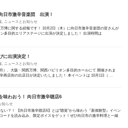
向日市激辛音楽団 出演！
報
,
ニュースとお知らせ
万博に関する続報です！ 10月2日（木）に向日市激辛音楽団の皆さんが
オン多目的エリアステージに出演が決定しました！ 出演時間は
びに出演決定！
報
,
ニュースとお知らせ
日（月）、大阪・関西万博、関西パビリオン多目的ホールにて 開催されま
へ激辛商店街の出店日が決定いたしました！ 本イベントは 10月1日（ ...
を味わおう！ 向日市激辛聴店6
お知らせ
ない？！ 【向日市激辛聴店6】とは“聴覚”から味わう『新体験型』イベン
Rコードを読み込み、限定ボイスをゲット！ぜひ向日市の激辛料理と一緒