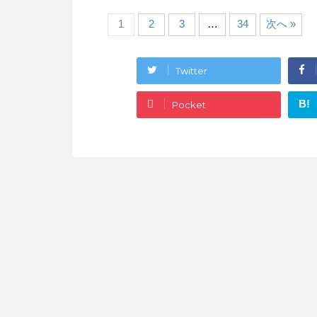
1
2
3
…
34
次へ »
Twitter
B!
Pocket