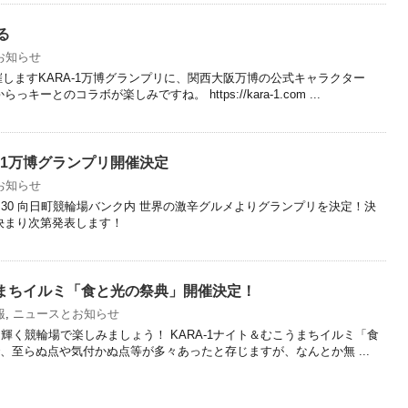
る
お知らせ
催しますKARA-1万博グランプリに、関西大阪万博の公式キャラクター
ーとのコラボが楽しみですね。 https://kara-1.com ...
-1万博グランプリ開催決定
お知らせ
00~15:30 向日町競輪場バンク内 世界の激辛グルメよりグランプリを決定！決
決まり次第発表します！
うまちイルミ「食と光の祭典」開催決定！
報
,
ニュースとお知らせ
輝く競輪場で楽しみましょう！ KARA-1ナイト＆むこうまちイルミ「食
、至らぬ点や気付かぬ点等が多々あったと存じますが、なんとか無 ...