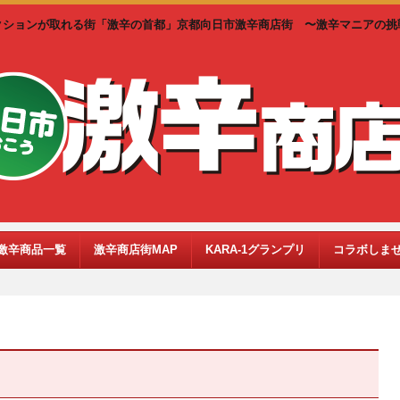
クションが取れる街「激辛の首都」京都向日市激辛商店街 〜激辛マニアの挑
激辛商品一覧
激辛商店街MAP
KARA-1グランプリ
コラボしま