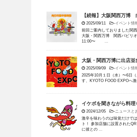
【続報】大阪関西万博 
2025/09/11
-
イベント情
前回ご案内しておりました関西
大阪・関西万博 関西パビリ
11:00〜 ...
大阪・関西万博に出店並
2025/09/09
-
イベント情
2025年10月１日（水）〜6
す、KYOTO FOOD EXPO
イケボを聞きながら料理
2024/12/05
-
ニュースと
激辛を味わうのは味覚だけでは
ト！ 参加店舗に設置されたQ
に彼との ...