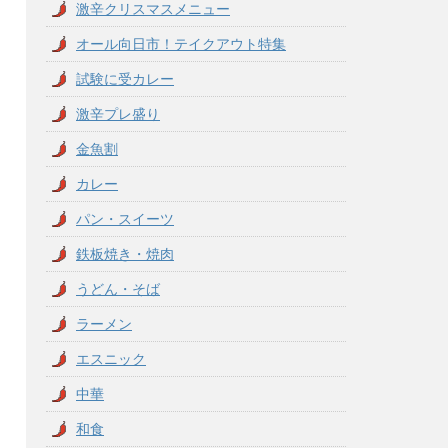
激辛クリスマスメニュー
オール向日市！テイクアウト特集
試験に受カレー
激辛プレ盛り
金魚割
カレー
パン・スイーツ
鉄板焼き・焼肉
うどん・そば
ラーメン
エスニック
中華
和食