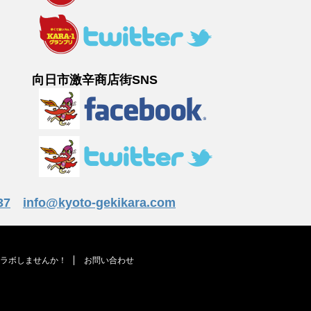
向日市激辛商店街SNS
37
info@kyoto-gekikara.com
ラボしませんか！
お問い合わせ