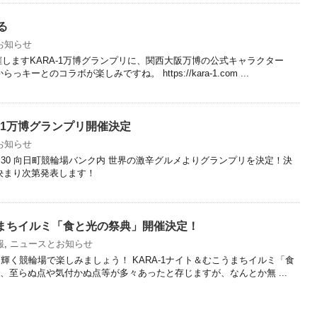
る
お知らせ
催しますKARA-1万博グランプリに、関西大阪万博の公式キャラクター
ーとのコラボが楽しみですね。 https://kara-1.com ...
-1万博グランプリ開催決定
お知らせ
00~15:30 向日町競輪場バンク内 世界の激辛グルメよりグランプリを決定！決
決まり次第発表します！
うまちイルミ「食と光の祭典」開催決定！
報
,
ニュースとお知らせ
輝く競輪場で楽しみましょう！ KARA-1ナイト＆むこうまちイルミ「食
、至らぬ点や気付かぬ点等が多々あったと存じますが、なんとか無 ...