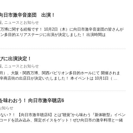
向日市激辛音楽団 出演！
報
,
ニュースとお知らせ
万博に関する続報です！ 10月2日（木）に向日市激辛音楽団の皆さんが
オン多目的エリアステージに出演が決定しました！ 出演時間は
びに出演決定！
報
,
ニュースとお知らせ
日（月）、大阪・関西万博、関西パビリオン多目的ホールにて 開催されま
へ激辛商店街の出店日が決定いたしました！ 本イベントは 10月1日（ ...
を味わおう！ 向日市激辛聴店6
お知らせ
ない？！ 【向日市激辛聴店6】とは“聴覚”から味わう『新体験型』イベン
Rコードを読み込み、限定ボイスをゲット！ぜひ向日市の激辛料理と一緒