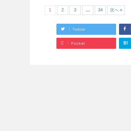
1
2
3
…
34
次へ »
Twitter
B!
Pocket