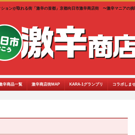
クションが取れる街「激辛の首都」京都向日市激辛商店街 〜激辛マニアの挑
激辛商品一覧
激辛商店街MAP
KARA-1グランプリ
コラボしま