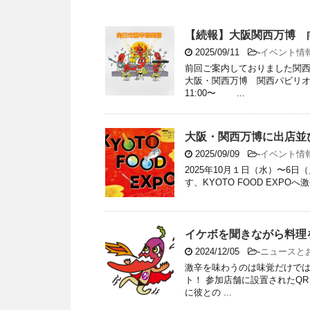
【続報】大阪関西万博 
2025/09/11
-
イベント情
前回ご案内しておりました関西
大阪・関西万博 関西パビリ
11:00〜 ...
大阪・関西万博に出店並
2025/09/09
-
イベント情
2025年10月１日（水）〜6
す、KYOTO FOOD EXPO
イケボを聞きながら料理
2024/12/05
-
ニュースと
激辛を味わうのは味覚だけでは
ト！ 参加店舗に設置されたQ
に彼との ...