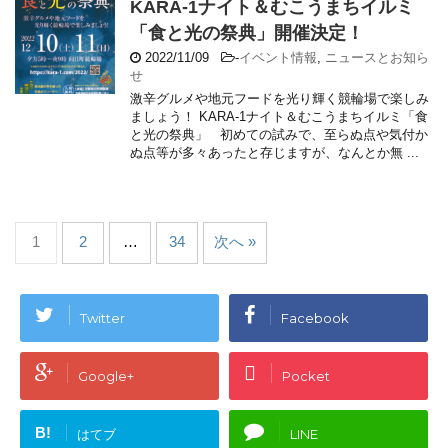
KARA-1ナイト＆むこうまちイルミ
「食と光の祭典」開催決定！
2022/11/09
-
イベント情報
,
ニュースとお知ら
せ
激辛グルメや地元フードを光り輝く競輪場で楽しみ
ましょう！ KARA-1ナイト＆むこうまちイルミ「食
と光の祭典」 初めての試みで、至らぬ点や気付か
ぬ点等が多々あったと存じますが、なんとか無 ...
1
2
…
34
次へ »
Twitter
Facebook
Google+
Pocket
B!
はてブ
LINE