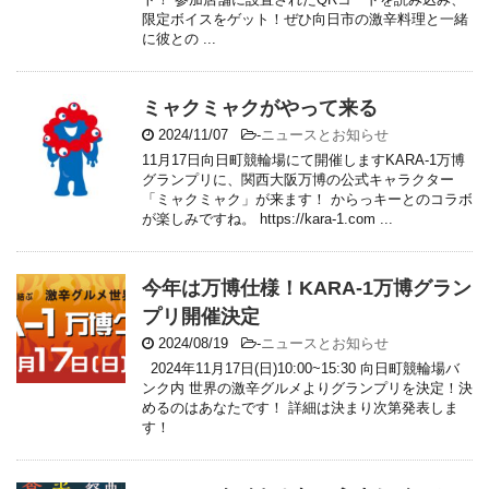
限定ボイスをゲット！ぜひ向日市の激辛料理と一緒
に彼との ...
ミャクミャクがやって来る
2024/11/07
-
ニュースとお知らせ
11月17日向日町競輪場にて開催しますKARA-1万博
グランプリに、関西大阪万博の公式キャラクター
「ミャクミャク」が来ます！ からっキーとのコラボ
が楽しみですね。 https://kara-1.com ...
今年は万博仕様！KARA-1万博グラン
プリ開催決定
2024/08/19
-
ニュースとお知らせ
2024年11月17日(日)10:00~15:30 向日町競輪場バ
ンク内 世界の激辛グルメよりグランプリを決定！決
めるのはあなたです！ 詳細は決まり次第発表しま
す！