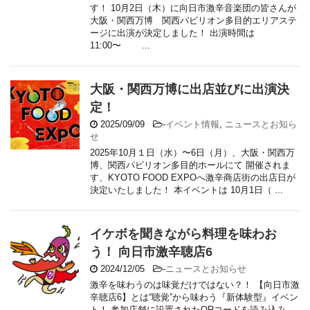
す！ 10月2日（木）に向日市激辛音楽団の皆さんが
大阪・関西万博 関西パビリオン多目的エリアステ
ージに出演が決定しました！ 出演時間は
11:00〜 ...
大阪・関西万博に出店並びに出演決
定！
2025/09/09
-
イベント情報
,
ニュースとお知ら
せ
2025年10月１日（水）〜6日（月）、大阪・関西万
博、関西パビリオン多目的ホールにて 開催されま
す、KYOTO FOOD EXPOへ激辛商店街の出店日が
決定いたしました！ 本イベントは 10月1日（ ...
イケボを聞きながら料理を味わお
う！ 向日市激辛聴店6
2024/12/05
-
ニュースとお知らせ
激辛を味わうのは味覚だけではない？！ 【向日市激
辛聴店6】とは“聴覚”から味わう『新体験型』イベン
ト！ 参加店舗に設置されたQRコードを読み込み、