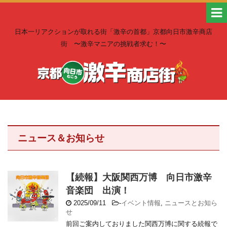
日本一リアクションが取れる街「激辛の首都」京都向日市激辛商店
街 〜激辛マニアの挑戦者求む！〜
ニュース＆お知らせ
【続報】大阪関西万博 向日市激辛
音楽団 出演！
2025/09/11
-
イベント情報
,
ニュースとお知ら
せ
前回ご案内しておりました関西万博に関する続報で