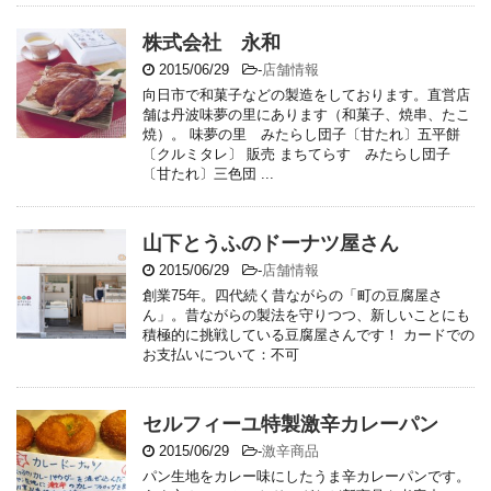
株式会社 永和
2015/06/29
-
店舗情報
向日市で和菓子などの製造をしております。直営店
舗は丹波味夢の里にあります（和菓子、焼串、たこ
焼）。 味夢の里 みたらし団子〔甘たれ〕五平餅
〔クルミタレ〕 販売 まちてらす みたらし団子
〔甘たれ〕三色団 ...
山下とうふのドーナツ屋さん
2015/06/29
-
店舗情報
創業75年。四代続く昔ながらの「町の豆腐屋さ
ん」。昔ながらの製法を守りつつ、新しいことにも
積極的に挑戦している豆腐屋さんです！ カードでの
お支払いについて：不可
セルフィーユ特製激辛カレーパン
2015/06/29
-
激辛商品
パン生地をカレー味にしたうま辛カレーパンです。