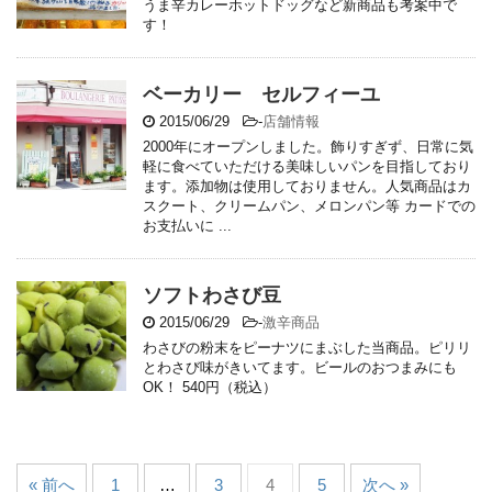
うま辛カレーホットドッグなど新商品も考案中で
す！
ベーカリー セルフィーユ
2015/06/29
-
店舗情報
2000年にオープンしました。飾りすぎず、日常に気
軽に食べていただける美味しいパンを目指しており
ます。添加物は使用しておりません。人気商品はカ
スクート、クリームパン、メロンパン等 カードでの
お支払いに ...
ソフトわさび豆
2015/06/29
-
激辛商品
わさびの粉末をピーナツにまぶした当商品。ピリリ
とわさび味がきいてます。ビールのおつまみにも
OK！ 540円（税込）
« 前へ
1
…
3
4
5
次へ »