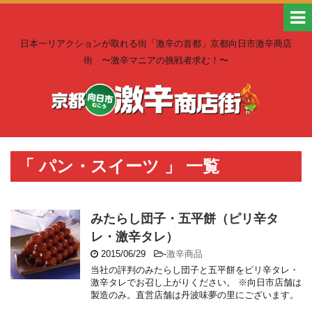
日本一リアクションが取れる街「激辛の首都」京都向日市激辛商店
街 〜激辛マニアの挑戦者求む！〜
「 パン・スイーツ 」 一覧
みたらし団子・五平餅（ピリ辛タ
レ・激辛タレ）
2015/06/29
-
激辛商品
当社の評判のみたらし団子と五平餅をピリ辛タレ・
激辛タレでお召し上がりください。 ※向日市店舗は
製造のみ。直営店舗は丹波味夢の里にございます。