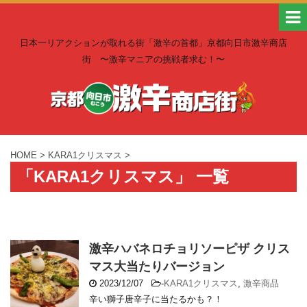
日本一リアクションが取れる街「激辛の首都」京都向日市激辛商店
街 〜激辛マニアの挑戦者求む！〜
HOME
>
KARA1クリスマス
>
「KARA1クリスマス」 一覧
激辛ハバネロチョリソーピザ クリス
マス大当たりバージョン
2023/12/07
-
KARA1クリスマス
,
激辛商品
辛い獅子唐辛子に当たるかも？！